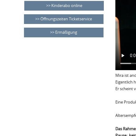
Kinderabo online
Öffnungszeiten Ticketservice
Ermäßigung
Mira ist an
Eigentlich 
Er scheint
Eine Produ
Altersempfe
Das Rahmen
Pause: kei