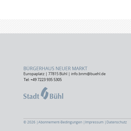
BÜRGERHAUS NEUER MARKT
Europaplatz | 77815 Bühl | info.bnm@buehl.de
Tel: +49 7223 935 5305
© 2026 |
Abonnement-Bedingungen |
Impressum
|
Datenschutz