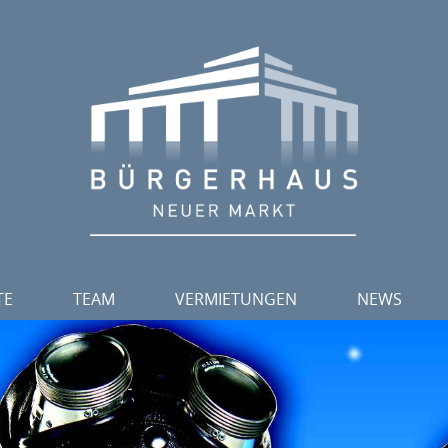
TE
TEAM
VERMIETUNGEN
NEWS
TICKETSERVICE
SAALPLÄNE TICKETVERKAUF
NEWSLETTER
VERANSTALTUNGSMANAGEMENT
BESTUHLUNGSVARIANTEN
PROGRAMM 2
VERANSTALTUNGSTECHNIK
RAUMKAPAZITÄTEN
JAHRESPROG
HOUSEKEEPING
GASTRONOMIE
NEWSLETTER