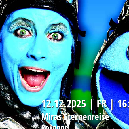
STELLENANGEBOTE:
DOWNLOAD FORMULARE
-MINIJOBS
-AUSBILDUNG
-FSJ
12.12.2025 | FR | 16
Miras Sternenreise
Roxanne