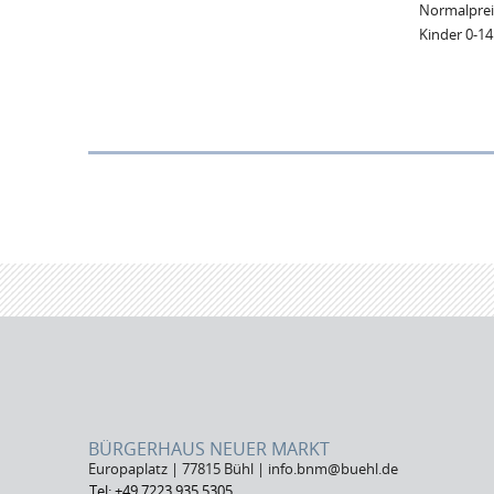
Normalprei
Kinder 0-14
BÜRGERHAUS NEUER MARKT
Europaplatz | 77815 Bühl | info.bnm@buehl.de
Tel: +49 7223 935 5305