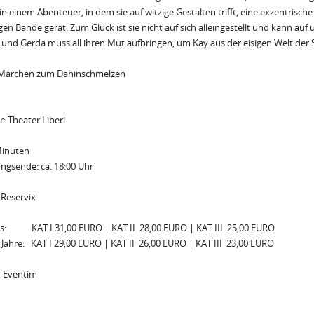
in einem Abenteuer, in dem sie auf witzige Gestalten trifft, eine exzentrisc
gen Bande gerät. Zum Glück ist sie nicht auf sich alleingestellt und kann auf 
und Gerda muss all ihren Mut aufbringen, um Kay aus der eisigen Welt der
Märchen zum Dahinschmelzen
r: Theater Liberi
Minuten
ngsende: ca. 18:00 Uhr
 Reservix
s: KAT I 31,00 EURO | KAT II 28,00 EURO | KAT III 25,00 EURO
 Jahre: KAT I 29,00 EURO | KAT II 26,00 EURO | KAT III 23,00 EURO
 Eventim