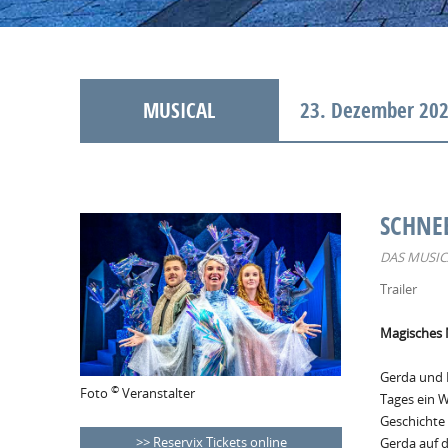
MUSICAL
23. Dezember 202
SCHNE
DAS MUSIC
Trailer
Magisches 
Gerda und K
©
Foto
Veranstalter
Tages ein W
Geschichte 
Reservix Tickets online
Gerda auf d