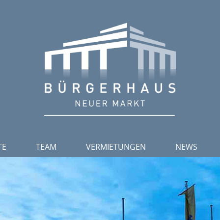
TE
TEAM
VERMIETUNGEN
NEWS
TICKETSERVICE
SAALPLÄNE TICKETVERKAUF
NEWSLETTER
VERANSTALTUNGSMANAGEMENT
BESTUHLUNGSVARIANTEN
PROGRAMM 2
VERANSTALTUNGSTECHNIK
RAUMKAPAZITÄTEN
JAHRESPROG
HOUSEKEEPING
GASTRONOMIE
NEWSLETTER